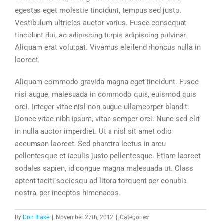
egestas eget molestie tincidunt, tempus sed justo.
Vestibulum ultricies auctor varius. Fusce consequat
tincidunt dui, ac adipiscing turpis adipiscing pulvinar.
Aliquam erat volutpat. Vivamus eleifend rhoncus nulla in
laoreet.
Aliquam commodo gravida magna eget tincidunt. Fusce
nisi augue, malesuada in commodo quis, euismod quis
orci. Integer vitae nisl non augue ullamcorper blandit.
Donec vitae nibh ipsum, vitae semper orci. Nunc sed elit
in nulla auctor imperdiet. Ut a nisl sit amet odio
accumsan laoreet. Sed pharetra lectus in arcu
pellentesque et iaculis justo pellentesque. Etiam laoreet
sodales sapien, id congue magna malesuada ut. Class
aptent taciti sociosqu ad litora torquent per conubia
nostra, per inceptos himenaeos.
By
Don Blake
|
November 27th, 2012
|
Categories: