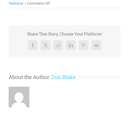
on
Technical
|
Comments Off
Fusce
nisi
malesuada
in
commodo
Share This Story, Choose Your Platform!
quis,
euismod
Facebook
X
Reddit
LinkedIn
Pinterest
Vk
quis
orci
on
augue
ullamcorpers.
About the Author:
Don Blake